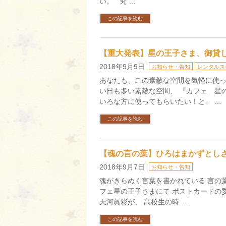
い。 究 …
この記事を読む
【重大発表】星の王子さま、御貸
2018年9月9日
お知らせ・告知
レンタルス
あなたも、この素敵な空間を気軽に使っ
い日も多い素敵な空間、 『カフェ 星
いろな方に使ってもらいたい！と、 …
この記事を読む
【魂の言の葉】ひろはまかずとし
2018年9月7日
お知らせ・告知
魂がきらめく言葉を書かれている 言の
フェ星の王子さまにて ポストカードの委
天河眞彩が、 高校生の時 …
この記事を読む