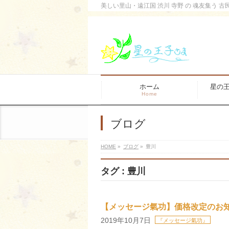
美しい里山・遠江国 渋川 寺野 の 魂友集う 古
ホーム
星の
Home
ブログ
HOME
»
ブログ
»
豊川
タグ : 豊川
【メッセージ氣功】価格改定のお
2019年10月7日
『メッセージ氣功』