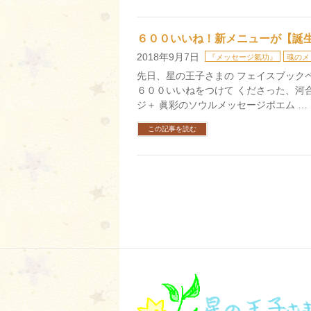
６００いいね！新メニューが【誕
2018年9月7日
『メッセージ氣功』
魂のメ
先日、星の王子さまの フェイスブック
６００いいねをつけて くださった、河
ジ＋ 眞彩のソウルメッセージポエム …
この記事を読む