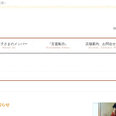
民家♪
W
王子さまのメンバー
『言靈氣功』
店舗案内、お問合せ
About Us
Kotodama Kikou
Access, Contact, R
知らせ